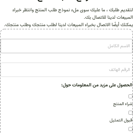
لتقديم طلبك ، ما عليك سوى ملء نموذج طلب المنتج وانتظر خبراء
المبيعات لدينا للاتصال بك.
يمكنك أيضًا الاتصال بخبراء المبيعات لدينا لطلب منتجك وطلب منتجك.
ا
ل
ا
س
ا
م
ل
ا
ر
ل
ق
الحصول على مزيد من المعلومات حول:
ك
م
ا
ا
شراء المنتج
م
ل
ل
ه
قبول التمثيل
ا
ت