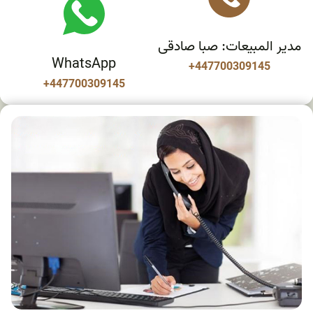
مدير المبيعات: صبا صادقی
WhatsApp
+447700309145
+447700309145