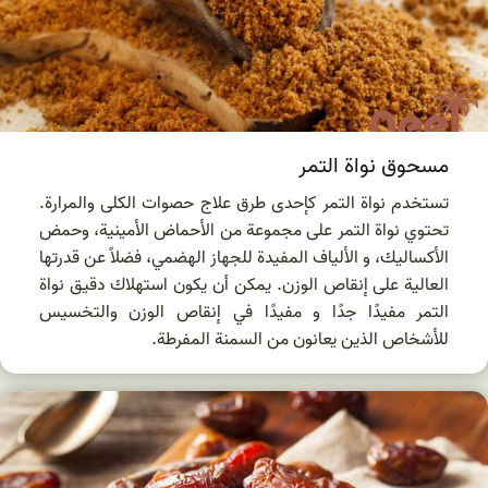
مسحوق نواة التمر
تستخدم نواة التمر كإحدى طرق علاج حصوات الكلى والمرارة.
تحتوي نواة التمر على مجموعة من الأحماض الأمينية، وحمض
الأكساليك، و الألياف المفيدة للجهاز الهضمي، فضلاً عن قدرتها
العالية على إنقاص الوزن. يمكن أن يكون استهلاك دقيق نواة
التمر مفيدًا جدًا و مفيدًا في إنقاص الوزن والتخسيس
للأشخاص الذين يعانون من السمنة المفرطة.