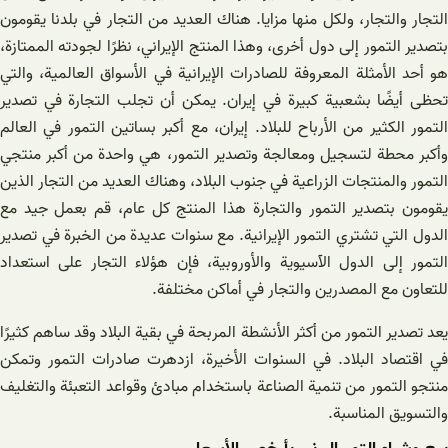
التجار والتجار، ولكل منها مزايا. هناك العديد من التجار في بلدنا يقومون
بتصدير التمور إلى دول أخرى، وهذا المنتج الإيراني، نظرًا لجودته الممتازة،
هو أحد الأمثلة المعروفة للصادرات الإيرانية في الأسواق العالمية، والتي
تحظى أيضًا بشعبية كبيرة في إيران. يمكن أن تجلب التجارة في تصدير
التمور الكثير من الأرباح للبلاد. إيران، مع أكبر بساتين التمور في العالم
وأكبر محطة لتسجيل ومعالجة وتصدير التمور، هي واحدة من أكبر منتجي
التمور والمنتجات الزراعية في جنوب البلاد، وهناك العديد من التجار الذين
يقومون بتصدير التمور والتجارة هذا المنتج كل عام، قم بعمل جيد مع
الدول التي تشتري التمور الإيرانية. مع سنوات عديدة من الخبرة في تصدير
التمور إلى الدول الآسيوية والأوروبية، فإن هؤلاء التجار على استعداد
للتعاون مع المصدرين والتجار في أماكن مختلفة.
يعد تصدير التمور من أكثر الأنشطة المربحة في بقية البلاد وقد ساهم كثيرًا
في اقتصاد البلاد. في السنوات الأخيرة، ازدهرت صادرات التمور وتمكن
منتجو التمور من تنمية الصناعة باستخدام مبادئ وقواعد التعبئة والتغليف
والتسويق المناسبة.