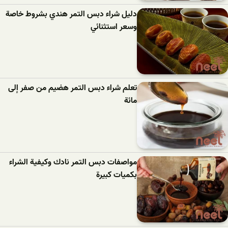
دليل شراء دبس التمر هندي بشروط خاصة
وسعر استثنائي
تعلم شراء دبس التمر هضيم من صفر إلى
مائة
مواصفات دبس التمر نادك وكيفية الشراء
بكميات كبيرة