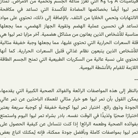
فيتامينات A وC وK التي تعزز مناعة الجسم وتحميه من الأمراض. تمتاز
تمر ليوا أيضًا بخصائصها المضادة للأكسدة التي تساعد في مكافحة
الالتهابات وتحمي الخلايا من التلف. بالإضافة إلى ذلك، تحتوي على مواد
تساعد في تحسين عملية الهضم وتقوية الجهاز الهضمي، مما يجعلها
مناسبة للأشخاص الذين يعانون من مشاكل هضمية. آخر مزايا تمر ليوا هي
قلة السعرات الحرارية التي تحتوي عليها، مما يجعلها وجبة خفيفة مثالية
للأشخاص الذين يتبعون نظام غذائي قليل السعرات الحرارية. كما أنها
تحتوي على نسبة عالية من السكريات الطبيعية التي تمنح الجسم الطاقة
اللازمة للقيام بالأنشطة اليومية.
..
بالنظر إلى هذه المواصفات الرائعة والفوائد الصحية الكبيرة التي يقدمها،
يمكن القول بأن تمر ليوا هو خيار مثالي للعملاء الباحثين عن تمر عالي
الجودة وذوق رائع. اختيار تمر ليوا كوجبة خفيفة أو كوجبة سريعة يعتبر
اختيارًا صحيًا ولذيذًا في الوقت نفسه. بادر بشراء تمر ليوا اليوم واستمتع
بفوائده الصحية وطعمه الرائع! إذا كنت تتساءل عن كيفية الحصول على
تمر ليوا بمواصفات كاملة وبأفضل جودة ممكنة، فإنه يُمكنك اتباع بعض