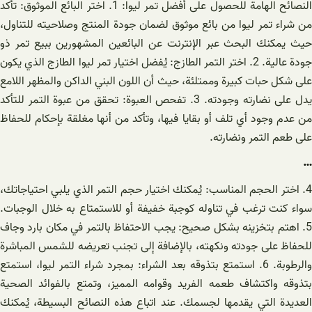
النصائح الهامة للحصول على أفضل تمر ليوا: 1. اختر البائع الموثوق: تأكد
من شراء تمر ليوا من بائع موثوق لضمان جودة المنتج وصلاحيته للتناول،
حيث يمكنك البحث عبر الإنترنت عن البائعين المشهورين ببيع تمر ذو
جودة عالية. 2. اختر التمر الطازج: يُفضل اختيار تمر ليوا الطازج الذي يكون
على شكل حبات كبيرة وممتلئة، حيث أن اللون البني الداكن والمظهر اللامع
يدل على نضارته وجودته. 3. تفحص العبوة: تحقق من عبوة التمر للتأكد
من عدم وجود أي تلف أو بقايا فيها، وتأكد من أنها مغلقة بإحكام للحفاظ
على طعم التمر ونضارته.
…
4. اختر الحجم المناسب: يُمكنك اختيار حجم التمر الذي يلبي احتياجاتك،
سواء كنت ترغب في تناوله كوجبة خفيفة أو للاستمتاع به خلال الوجبات.
5. اهتم بتخزينه بشكل صحيح: يجب الاحتفاظ بالتمر في مكان بارد وجاف
للحفاظ على جودته ونكهته، بالإضافة إلى تجنب تعريضه للشمس المباشرة
والرطوبة. 6. استمتع بتذوقه بعد الشراء: بمجرد شراء التمر ليوا، استمتع
بتذوقه واكتشاف طعمه الفريد وقوامه المميز، وتمتع بالفوائد الصحية
العديدة التي يقدمها لجسمك. عند اتباع هذه النصائح البسيطة، يُمكنك