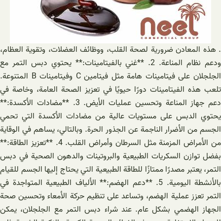
. هذه المعادن ضرورية لصحة القلب، ووظائف العضلات، وتقوية العظام،
ودعم نظام المناعة. 2. **غني بالفيتامينات:** يحتوي دبس التمر مع
الجلجلان على فيتامينات هامة مثل فيتامين C وفيتامينات B المتنوعة.
تلعب هذه الفيتامينات دورًا حيويًا في تعزيز الصحة العامة، وخاصة في
دعم جهاز المناعة وتحسين عمليات الأيض. 3. **مضادات الأكسدة:**
يحتوي الدبس على مستويات عالية من مضادات الأكسدة التي تحمي
الجسم من الأضرار الناجمة عن الجذور الحرة. وبالتالي، يساهم في الوقاية
من الأمراض المزمنة مثل السرطان وأمراض القلب. 4. **تعزيز الطاقة:**
بفضل توازن السكريات الطبيعية والبروتينات والدهون الصحية في دبس
التمر، يعتبر مصدرًا ممتازًا للطاقة الطبيعية التي يحتاج إليها الجسم للقيام
بالأنشطة اليومية. 5. **دعم الهضم:** الألياف الطبيعية المتواجدة في
التمر تعزز عملية الهضم، وتساعد على تنظيم حركة الأمعاء وتحسين صحة
الجهاز الهضمي بشكل عام. عند شراء دبس التمر مع الجلجلان، يمكن