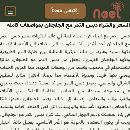
خطى
إقتباس مجاناً
لى
لمحتوى
السعر والشراء دبس التمر مع الجلجلان بمواصفات كاملة
دبس التمر مع الجلجلان: تحفة فنية في عالم النكهات يعتبر دبس التمر
مع الجلجلان أحد أشهر وألذ المكونات التي تضاف إلى الأطعمة لإضافة
نكهة مميزة وغنية. إن تلك التركيبة المثالية بين حلاوة التمر الطبيعية
ونكهة الجلجلان القرمزي، تجعل من دبس التمر مع الجلجلان مثاليًا
للاستخدام في مجموعة واسعة من الوصفات اللذيذة. هذا المزيج الجذاب
يضفي نكهة فريدة ومميزة للأطعمة، مما يجعله اختيارًا مثاليًا للمطبخ
الشرقي والعالمي. يتميز دبس التمر بفوائد صحية عديدة، حيث يحتوي
على مجموعة متنوعة من العناصر الغذائية الهامة مثل الألياف
والفيتامينات والمعادن. إضافة إلى ذلك، يعتبر الجلجلان مصدرًا غنيًا
بالأحماض الدهنية الأساسية والبروتينات التي تعزز الصحة العامة وتساعد
في بناء العضلات ودعم الجهاز المناعي. عند شراء دبس التمر مع الجلجلان،
يجب أن يكون الاهتمام بالجودة هو الأمر الأساسي. يفضل دائمًا اختيار