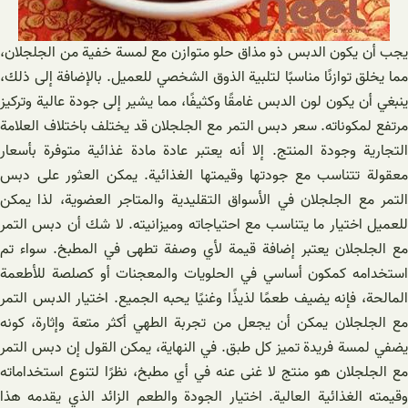
يجب أن يكون الدبس ذو مذاق حلو متوازن مع لمسة خفية من الجلجلان،
مما يخلق توازنًا مناسبًا لتلبية الذوق الشخصي للعميل. بالإضافة إلى ذلك،
ينبغي أن يكون لون الدبس غامقًا وكثيفًا، مما يشير إلى جودة عالية وتركيز
مرتفع لمكوناته. سعر دبس التمر مع الجلجلان قد يختلف باختلاف العلامة
التجارية وجودة المنتج. إلا أنه يعتبر عادة مادة غذائية متوفرة بأسعار
معقولة تتناسب مع جودتها وقيمتها الغذائية. يمكن العثور على دبس
التمر مع الجلجلان في الأسواق التقليدية والمتاجر العضوية، لذا يمكن
للعميل اختيار ما يتناسب مع احتياجاته وميزانيته. لا شك أن دبس التمر
مع الجلجلان يعتبر إضافة قيمة لأي وصفة تطهى في المطبخ. سواء تم
استخدامه كمكون أساسي في الحلويات والمعجنات أو كصلصة للأطعمة
المالحة، فإنه يضيف طعمًا لذيذًا وغنيًا يحبه الجميع. اختيار الدبس التمر
مع الجلجلان يمكن أن يجعل من تجربة الطهي أكثر متعة وإثارة، كونه
يضفي لمسة فريدة تميز كل طبق. في النهاية، يمكن القول إن دبس التمر
مع الجلجلان هو منتج لا غنى عنه في أي مطبخ، نظرًا لتنوع استخداماته
وقيمته الغذائية العالية. اختيار الجودة والطعم الزائد الذي يقدمه هذا