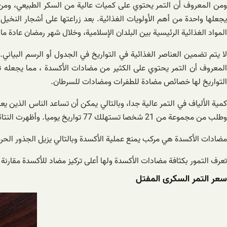
ومن المعروف أن التمر يحتوي على كميات عالية من السكر الطبيعي، ومن 
يجعلها واحدة من أهم الأولويات الغذائية. بعد زراعتها على أشجار النخ
المواد الغذائية الرئيسية بين البلدان الإسلامية، وخلال شهر رمضان عادة ما
لا يتم تضمين العناصر الغذائية في التواريخ في الجدول أو الرسم البيان
المعروف أن التمر يحتوي على الكثير من مضادات الأكسدة ، مما يجعله ثم
التواريخ لها خصائص مضادة للطفرات ومضادات للسرطان.
كمية الألياف في التمر عالية جدا، وبالتالي يمكن أن تساعد الناس الذين 
وطلب من مجموعة من 21 شخصا تستهلك 77 تواريخ يوميا. وأظهرت النتائج أن هذه المجموعة قد شهدت حركات الأمعاء العادية، فضلا عن إفراز البراز متعددة بالمقارنة مع المجموعة التي لم تستهلك التمر.
مضادات الأكسدة هي مركب يمنع عملية الأكسدة وبالتالي يزيل الجذور الحرة ا
تعرف التمور بكثافة مضادات الأكسدة ولها أعلى تركيز مضاد للأكسدة مقارن
سعر التمر السکری المفتل