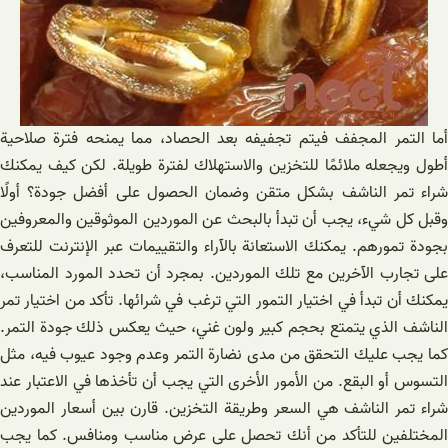
أما التمر المجفف فيتم تجفيفه بعد الحصاد، مما يمنحه فترة صلاحية
أطول ويجعله ملائمًا للتخزين والاستهلاك لفترة طويلة. لكن كيف يمكنك
شراء تمر الناشف بشكل متقن وضمان الحصول على أفضل جودة؟ أولًا
وقبل كل شيء، يجب أن تبدأ بالبحث عن الموردين الموثوقين والمعروفين
بجودة تمورهم. يمكنك الاستعانة بالآراء والتقييمات عبر الإنترنت للتعرف
على تجارب الآخرين مع تلك الموردين. بمجرد أن تحدد المورد المناسب،
يمكنك أن تبدأ في اختيار التمور التي ترغب في شرائها. تأكد من اختيار تمر
الناشف الذي يتمتع بحجم كبير ولون غني، حيث يعكس ذلك جودة التمر.
كما يجب عليك التحقق من مدى نضارة التمر وعدم وجود عيوب فيه، مثل
التسوس أو البقع. من الأمور الأخرى التي يجب أن تأخذها في الاعتبار عند
شراء تمر الناشف هي السعر وطريقة التخزين. قارن بين أسعار الموردين
المختلفين للتأكد من أنك تحصل على عرض مناسب ومنافس. كما يجب