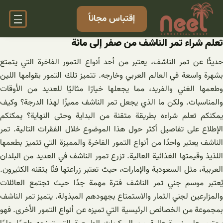
خطى
إقتباس مجاناً
لى
لمحتوى
تعلم شراء تمر الناشف من صفر إلى مائة
حديثًا عن تمر الناشف، يعتبر من أحد أنواع التمور الفاخرة التي يتمتع
بشهرة واسعة في العالم العربي وخارجه. تتميز تلك التمور بقوامها اللين
وطعمها الغني والفريد، مما يجعلها خيارًا مثاليًا للعديد من الأوقات
والمناسبات. ولكن ما الذي يجعل تمر الناشف مميزًا لهذا الدرجة؟ وكيف
يمكنكم تعلم شراءه بطريقة متقنة من البداية وحتى النهاية؟ يمكنكم
الإطلاع على تفاصيل أكثر حول هذا الموضوع خلال الفقرات التالية. تمر
الناشف يعتبر واحدًا من أنواع التمور الفاخرة والمميزة التي تتميز بطعمها
اللذيذ وقيمتها الغذائية العالية. تزرع تمور الناشف في العديد من البلدان
العربية، مثل السعودية والإمارات، حيث تعتبر زراعتها فنًا يتقنه الكثيرون.
يُعتبر موسم جني تمر الناشف فترة مهمة جدًا حيث تجتمع العائلات
والمزارعين لجني الثمار والاستمتاع بجهودهم المبذولة. يتميز تمر الناشف
بمجموعة من الخصائص الرئيسية التي تميزه عن أنواع التمور الأخرى. فهو