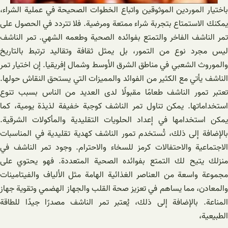
باختيار الموردين الموثوقين واتباع الخطوات الصحيحة في عملية الشراء،
يمكنك الاستمتاع بتجربة شراء ممتعة ومرضية. فلا تتردد في الحصول على
تمر الناشف الفاخر والتمتع بفوائده الصحية وطعمه الشهي. تمر الناشف
ليس مجرد نوع من التمور، بل يمثل ثقافة وتقاليد ترتبط بالتاريخ
والموروث الشعبي في مناطق الشرق الأوسط وشمال إفريقيا. إن اختيار تمر
الناشف يأتي مع الكثير من الفوائد والمميزات التي يستحق النقاش حولها.
تعتبر تمور الناشف طعامًا مقبولًا لدى العديد من الناس بسبب تنوع
استخداماتها. يمكن تناول تمر الناشف كوجبة خفيفة لذيذة يومية، كما
يمكن استخدامها في إعداد الحلويات التقليدية والمأكولات الشرقية.
بالإضافة إلى ذلك، تُستخدم تمور الناشف كهدية تقليدية في المناسبات
الاجتماعية والاحتفالات كرمز للسخاء والاحترام. وجود تمر الناشف في
منزلك يتيح لك التمتع بفوائده الصحية المتعددة. فهو يحتوي على
مجموعة واسعة من العناصر الغذائية الهامة مثل الألياف والفيتامينات
والمعادن، مما يساهم في تعزيز صحة القلب والجهاز الهضمي وتقوية جهاز
المناعة. بالإضافة إلى ذلك، يُعتبر تمر الناشف مصدرًا جيدًا للطاقة
الطبيعية،