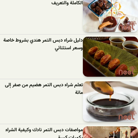
الكاملة والتعريف
دليل شراء دبس التمر هندي بشروط خاصة
وسعر استثنائي
تعلم شراء دبس التمر هضيم من صفر إلى
مائة
مواصفات دبس التمر نادك وكيفية الشراء
بكميات كبيرة