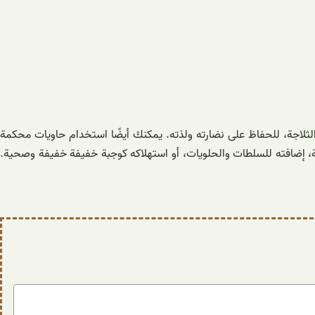
لثلاجة، للحفاظ على نضارته ولذته. يمكنك أيضًا استخدام حاويات محكمة
فة، إضافته للسلطات والحلويات، أو استهلاكه كوجبة خفيفة خفيفة وصحية.