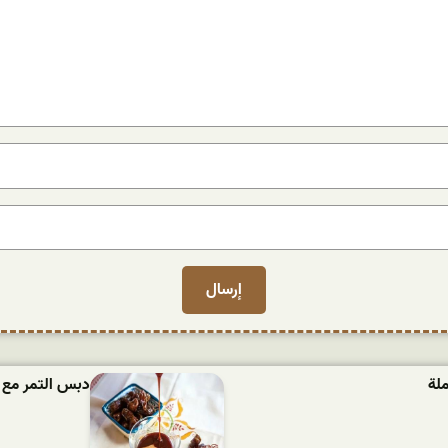
لة
دبس التمر مع 