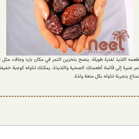
عمه اللذيذ لفترة طويلة. ينصح بتخزين التمر في مكان بارد وجاف، مثل ا
 تمر عنبرة إلى قائمة أطعمتك الصحية واللذيذة. يمكنك تناوله كوجبة خفي
متاع بتجربة تناوله بكل متعة ولذة.