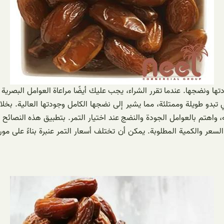
ها ونضجها. عندما تقرر الشراء، يجب عليك أيضًا مراعاة العوامل البصرية
تبدو طويلة وممتلئة، مما يشير إلى نضجها الكامل وجودتها العالية. بخلا
 واهتم بالعوامل الجودة والنضج عند اختيار التمر. بتطبيق هذه النصائح
 السعر والكمية المطلوبة. يمكن أن تختلف أسعار التمر عنبرة بناءً على م