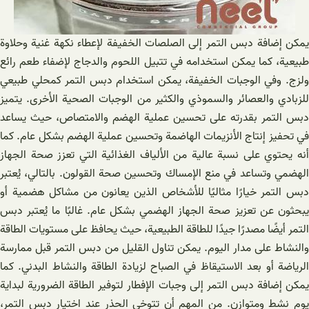
يمكن إضافة دبس التمر إلى الصلصات الخفيفة لإعطاء نكهة غنية وحلاوة
طبيعية، كما يمكن استخدامه في تتبيل اللحوم والدجاج لإضفاء طعم رائع
ولزج. وفي الوجبات الخفيفة، يمكن استخدام دبس التمر كمحلي طبيعي
للزبادي والعصائر والسموذي والكثير من الوجبات الصحية الأخرى. يتميز
دبس التمر بقدرته على تحسين عملية الهضم والامتصاص، حيث يساعد
في تحفيز إنتاج الأنزيمات الهاضمة وتحسين عملية الهضم بشكل عام. كما
أنه يحتوي على نسبة عالية من الألياف الغذائية التي تعزز صحة الجهاز
الهضمي وتساعد في منع الإمساك وتحسين صحة القولون. بالتالي، يُعتبر
دبس التمر خيارًا مثاليًا للأشخاص الذين يعانون من مشاكل هضمية أو
يبحثون عن تعزيز صحة الجهاز الهضمي بشكل عام. غالبًا ما يُعتبر دبس
التمر أيضًا مصدرًا جيدًا للطاقة الطبيعية، حيث يحافظ على مستويات الطاقة
والنشاط على مدار اليوم. يمكن تناول القليل من دبس التمر قبل ممارسة
الرياضة أو بعد الاستيقاظ في الصباح لزيادة الطاقة والنشاط البدني. كما
يمكن إضافة دبس التمر إلى وجبات الإفطار لتوفير الطاقة الضرورية لبداية
يوم نشط ومتوازن. من المهم أن تتوخى الحذر عند اختيار دبس التمر،