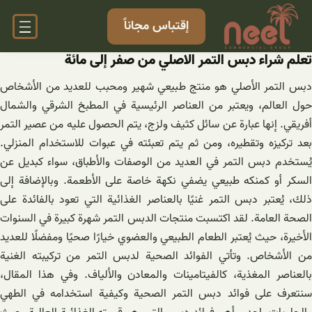
خطى
إقتباس مجاناً
لى
لمحتوى
تعلم شراء دبس التمر الاصلي من صفر إلى مائة
دبس التمر الأصلي هو منتج طبيعي شهير ومحبب للعديد من الأشخاص
حول العالم، ويعتبر من العناصر الرئيسية في المطبخ الشرقي والشمال
أفريقي. إنها عبارة عن سائل كثيف ولزج، يتم الحصول عليه من عصير التمر
بعد تركيزه وتقطيره، ومن ثم يتم تعبئته في عبوات للاستخدام المنزلي.
يُستخدم دبس التمر في العديد من الوصفات والأطباق، سواء كبديل عن
السكر أو كمنكه طبيعي يضفي نكهة خاصة على الأطعمة. وبالإضافة إلى
ذلك، يُعتبر دبس التمر غنيًا بالعناصر الغذائية التي تعود بالفائدة على
الصحة العامة. لقد اكتسبت منتجات الدبس التمر شهرة كبيرة في السنوات
الأخيرة، حيث يُعتبر الطعام الطبيعي والعضوي خيارًا صحيًا ومفضلًا للعديد
من الأشخاص. وتأتي الفوائد الصحية لدبس التمر من تركيبته الغنية
بالعناصر المغذية، كالفيتامينات والمعادن والألياف. وفي هذا المقال،
سنتعرف على فوائد دبس التمر الصحية وكيفية استخدامه في الطهي