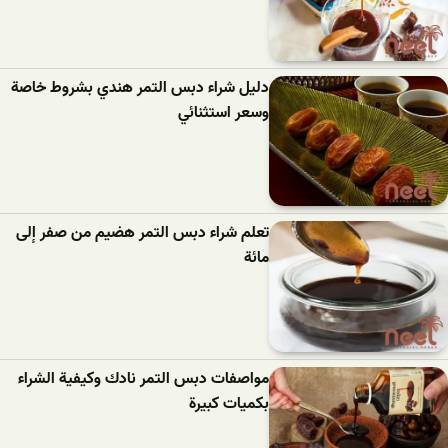
دليل شراء دبس التمر هندي بشروط خاصة
وسعر استثنائي
تعلم شراء دبس التمر هضيم من صفر إلى
مائة
مواصفات دبس التمر نادك وكيفية الشراء
بكميات كبيرة