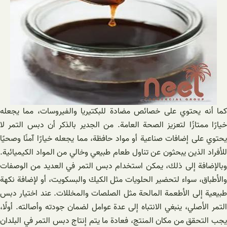
كما أنه يحتوي على خصائص مضادة للبكتيريا والفيروسات، مما يجعله
خيارًا ممتازًا لتعزيز الصحة العامة. من الجدير بالذكر أن دبس التمر لا
يحتوي على إضافات صناعية أو مواد حافظة، مما يجعله خيارًا آمنًا وصحيًا
للأفراد الذين يبحثون عن تناول طعام طبيعي وخالي من المواد الكيميائية.
وبالإضافة إلى ذلك، يمكن استخدام دبس التمر في العديد من الوصفات
والأطباق، سواء لتحضير الحلويات مثل الكيك والبسكويت، أو لإضافة نكهة
طبيعية إلى الأطعمة المالحة مثل الصلصات والمخللات. عند اختيار دبس
التمر الأصلي، ينبغي الانتباه إلى عدة عوامل لضمان جودته وأصالته. أولًا،
يجب التحقق من مكان المنتج، فعادة ما يتم إنتاج دبس التمر في البلدان