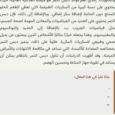
والحلويات. إحدى أهم فوائد دبس التمر هو قيمته الغذائية العالية، حيث
يحتوي على نسبة كبيرة من السكريات الطبيعية التي تعطي الطعم الحلو
للمنتج دون الحاجة لإضافة سكر إضافي. وبالإضافة إلى ذلك، فإن دبس
التمر يحتوي على العديد من الفيتامينات والمعادن المهمة لصحة الجسم،
مثل فيتامينات الجروب ب، بالإضافة إلى الحديد والبوتاسيوم
والمغنيسيوم. وهذا يجعله خيارًا مثاليًا للأشخاص الذين يبحثون عن بديل
صحي وطبيعي للسكريات المكررة. علاوةً على ذلك، يتميز دبس التمر
بخصائصه المضادة للأكسدة، التي تساعد في مكافحة الالتهابات والأمراض
المزمنة. وقد أظهرت الدراسات أن تناول دبس التمر بانتظام يمكن أن
يساعد في تقوية جهاز المناعة وتحسين الهضم.
ماذا تقرأ في هذا المقال:
.
..
…