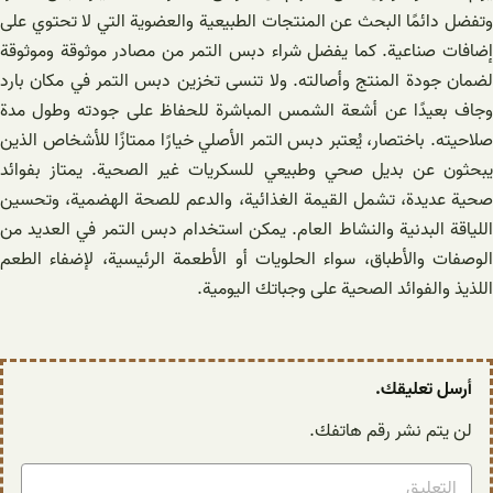
وتفضل دائمًا البحث عن المنتجات الطبيعية والعضوية التي لا تحتوي على
إضافات صناعية. كما يفضل شراء دبس التمر من مصادر موثوقة وموثوقة
لضمان جودة المنتج وأصالته. ولا تنسى تخزين دبس التمر في مكان بارد
وجاف بعيدًا عن أشعة الشمس المباشرة للحفاظ على جودته وطول مدة
صلاحيته. باختصار، يُعتبر دبس التمر الأصلي خيارًا ممتازًا للأشخاص الذين
يبحثون عن بديل صحي وطبيعي للسكريات غير الصحية. يمتاز بفوائد
صحية عديدة، تشمل القيمة الغذائية، والدعم للصحة الهضمية، وتحسين
اللياقة البدنية والنشاط العام. يمكن استخدام دبس التمر في العديد من
الوصفات والأطباق، سواء الحلويات أو الأطعمة الرئيسية، لإضفاء الطعم
اللذيذ والفوائد الصحية على وجباتك اليومية.
أرسل تعليقك.
لن يتم نشر رقم هاتفك.