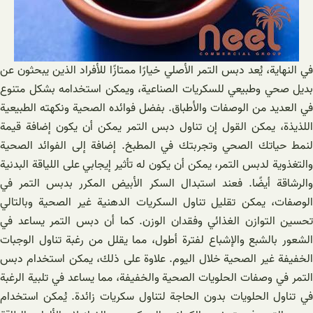
في النهاية، يُعد دبس التمر الأصلي خيارًا ممتازًا للأفراد الذين يبحثون عن
بديل صحي وطبيعي للسكريات الصناعية، ويمكن استخدامه بشكل متنوع
في العديد من الوصفات والأطباق. بفضل فوائده الصحية ونكهته الطبيعية
اللذيذة، يمكن القول إن تناول دبس التمر يمكن أن يكون إضافة قيمة
لنمط حياتك الصحي وتجربتك في المطبخ. إضافة إلى الفوائد الصحية
والتغذوية لدبس التمر، يمكن أن يكون له تأثير إيجابي على اللياقة البدنية
والرشاقة أيضًا. فعند استبدال السكر الأبيض المكرر بدبس التمر في
الوصفات، يمكن تقليل تناول السكريات الدهنية غير الصحية وبالتالي
تحسين التوازن الغذائي وفقدان الوزن. كما أن دبس التمر يساعد في
الشعور بالشبع والإشباع لفترة أطول، مما يقلل من رغبة تناول الوجبات
الخفيفة غير الصحية خلال اليوم. علاوة على ذلك، يمكن استخدام دبس
التمر في وصفات الحلويات الصحية والخفيفة، مما يساعد في تلبية الرغبة
في تناول الحلويات بدون الحاجة لتناول سكريات زائدة. يُمكن استخدام