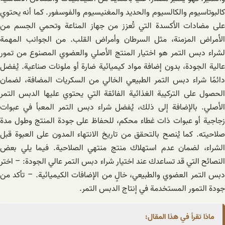
كالبوتاسيوم والكالسيوم والحديد والمغنيسيوم والفوسفور. كما أنه يحتوي
على مضادات الأكسدة التي تُعزز من جهاز المناعة وتحمي الجسم من
الأمراض المزمنة، مثل السرطان وأمراض القلب. من الجوانب المهمة
لشراء دبس التمر هو اختيار المنتج الأصلي والعضوي المصنوع من تمور
عالية الجودة، بدون إضافة مواد كيميائية ضارة أو ملونات صناعية. يُفضل
دائمًا شراء دبس التمر الطبيعي الخالي من السكريات المضافة، لضمان
الحصول على التركيبة الغذائية الفائقة التي يحتوي عليها الدبس التمر
الأصلي. بالإضافة إلى ذلك، يُفضل شراء دبس التمر المعبأ في عبوات
زجاجية أو عبوات ذات غطاء محكم، للحفاظ على جودة المنتج وطول مدة
صلاحيته. كما يُنصح بالتحقق من تاريخ الانتهاء المدون على العبوة قبل
الشراء، لضمان عدم استهلاك منتج منتهي الصلاحية. فيما يلي بعض
النصائح التي قد تساعدك عند اختيار شراء دبس التمر عالي الجودة: – اختر
دبس التمر العضوي والطبيعي، خالٍ من الإضافات الكيميائية. – تأكد من
جودة التمور المستخدمة في إنتاج الدبس التمر.
ماذا تقرأ في هذا المقال: