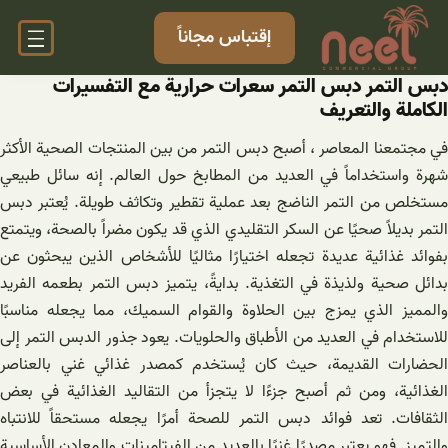
خطى
إقتباس مجاناً
لى
لمحتوى
دبس التمر دبس التمر سعرات حراریة مع التفسيرات
الكاملة والتعريف
في مجتمعنا المعاصر ، أصبح دبس التمر من بين المنتجات الصحية الأكثر
شهرة واستخداماً في العديد من المطابخ حول العالم. إنه سائل طبيعي
مستخلص من التمر الناضج بعد عملية تقطير وتكاثف طويلة. يُعتبر دبس
التمر بديلاً صحيًا عن السكر التقليدي الذي قد يكون مضراً بالصحة، ويتمتع
بفوائد غذائية عديدة تجعله اختيارًا مثاليًا للأشخاص الذين يبحثون عن
بدائل صحية ولذيذة في التغذية. بدايةً، يتميز دبس التمر بطعمه الفريد
والمميز الذي يمزج بين الحلاوة والقوام السميك، مما يجعله مناسبًا
للاستخدام في العديد من الأطباق والحلويات. يعود جذور الدبس التمر إلى
الحضارات القديمة، حيث كان يُستخدم كمصدر غذائي غني بالعناصر
الغذائية، ومن ثم أصبح جزءًا لا يتجزأ من التقاليد الغذائية في بعض
الثقافات. تعد فوائد دبس التمر للصحة أمرًا يجعله مستحقاً للانتباه
والتميز. فهو يعتبر مصدرًا غنيًا بالعديد من الفيتامينات والمعادن الأساسية