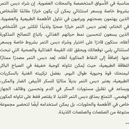
مناسبة في الأسواق المتخصصة والمحلات العضوية. إن شراء دبس التمر
بشروط خاصة وبسعر استثنائي يمكن أن يكون خيارًا ملائمًا للأشخاص
الذين يهتمون بصحتهم ويرغبون في تناول الأطعمة الطبيعية والعضوية.
في الختام، يُعتبر دبس التمر خيارًا صحيًا ولذيذًا للكثير من الأشخاص
الذين يسعون لتحسين نمط حياتهم الغذائي. باتباع النصائح المذكورة
أعلاه، ستكون قادرًا على اختيار وشراء دبس التمر بشروط خاصة وبسعر
استثنائي يلبي توقعاتك ويحقق لك القيمة الغذائية والصحية التي تبحث
عنها. إضافةً إلى النقاط المذكورة أعلاه، يُعد دبس التمر مصدرًا ممتازًا
للطاقة الطبيعية، حيث يُمكن تناوله كوجبة خفيفة في الصباح الباكر
ليمنحك قوة وحيوية طوال اليوم. بفضل تركيبته الغنية بالسكريات
الطبيعية، يعتبر دبس التمر بديلاً مثاليًا للسكر الأبيض الضار والمكرر،
ويساعد في تقليل مستويات السكر في الدم وتحسين وظائف الجهاز
الهضمي. التمتع بمذاق دبس التمر اللذيذ لا يقتصر فقط على تناوله كمكون
خاص في الأطعمة والحلويات، بل يمكن استخدامه أيضًا لتحضير مجموعة
متنوعة من الصلصات والصلصات اللذيذة.
..