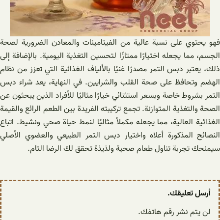
فهو يحتوي على نسبة عالية من الفيتامينات والمعادن الضرورية لصحة
الجسم، مما يجعله اختيارًا ممتازًا لتحسين التغذية اليومية. بالإضافة إلى
ذلك، يعتبر دبس التمر مصدرًا غنيًا بالألياف الغذائية التي تعزز من نظام
الهضم وتحافظ على صحة القلب والشرايين. في النهاية، يعد شراء دبس
التمر بشروط خاصة وبسعر استثنائي خيارًا مثاليًا للأفراد الذين يبحثون عن
الصحة والتغذية المتوازنة. تجمع تركيبته الفريدة بين الطعم الرائع والقيمة
الغذائية العالية، مما يجعله مكملاً مثاليًا لنمط حياة صحي ونشيط. اتباع
النصائح المذكورة أعلاه واختيار دبس التمر الطبيعي والعضوي الأصلي
سيمنحك تجربة تناول طعام صحية ولذيذة تحقق لك الرضا التام.
أرسل تعليقك.
لن يتم نشر رقم هاتفك.