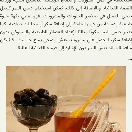
استخدامه في عمل الشوربات والأطباق الرئيسية لتحسين النكهة وزيادة
القيمة الغذائية. وبالإضافة إلى ذلك، يُمكن استخدام دبس التمر كبديل
صحي للعسل في تحضير الحلويات والمشروبات. فهو يعطي نكهة حلوة
طبيعية وعميقة من دون الحاجة إلى إضافة سكر أو محليات صناعية. كما
يعتبر دبس التمر مكونًا مثاليًا لإعداد العصائر الطبيعية والسموذي بدون
إضافة سكر، لتحصل على مشروب منعش وصحي يمتع حواسك. لا يُمكن
مناقشة فوائد دبس التمر دون الإشارة إلى قيمته الغذائية العالية.
…