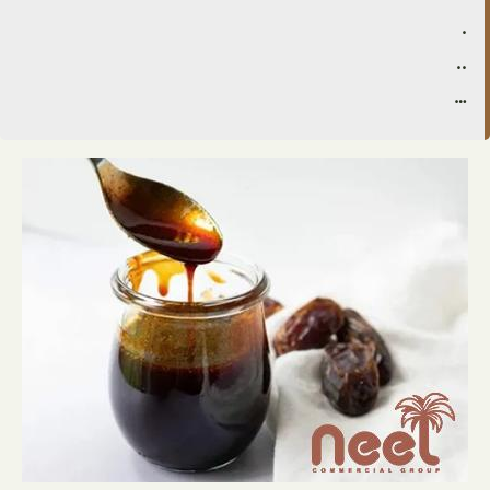
.
..
…