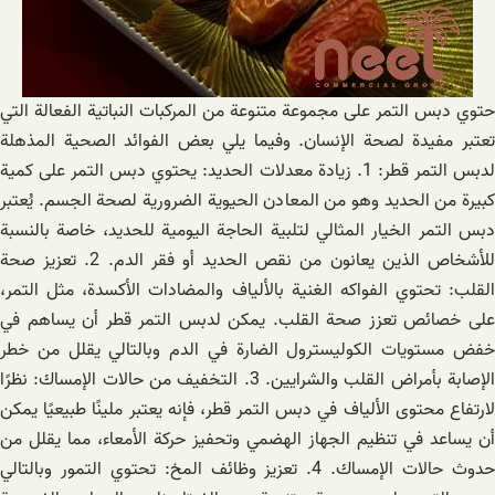
حتوي دبس التمر على مجموعة متنوعة من المركبات النباتية الفعالة التي
تعتبر مفيدة لصحة الإنسان. وفيما يلي بعض الفوائد الصحية المذهلة
لدبس التمر قطر: 1. زيادة معدلات الحديد: يحتوي دبس التمر على كمية
كبيرة من الحديد وهو من المعادن الحيوية الضرورية لصحة الجسم. يُعتبر
دبس التمر الخيار المثالي لتلبية الحاجة اليومية للحديد، خاصة بالنسبة
للأشخاص الذين يعانون من نقص الحديد أو فقر الدم. 2. تعزيز صحة
القلب: تحتوي الفواكه الغنية بالألياف والمضادات الأكسدة، مثل التمر،
على خصائص تعزز صحة القلب. يمكن لدبس التمر قطر أن يساهم في
خفض مستويات الكوليسترول الضارة في الدم وبالتالي يقلل من خطر
الإصابة بأمراض القلب والشرايين. 3. التخفيف من حالات الإمساك: نظرًا
لارتفاع محتوى الألياف في دبس التمر قطر، فإنه يعتبر ملينًا طبيعيًا يمكن
أن يساعد في تنظيم الجهاز الهضمي وتحفيز حركة الأمعاء، مما يقلل من
حدوث حالات الإمساك. 4. تعزيز وظائف المخ: تحتوي التمور وبالتالي