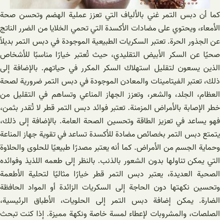
كما أن دبس التمر غني بالألياف التي تعزز عملية الهضم وتحسن صحة
الأمعاء، ويحتوي على مضادات الأكسدة التي تحمي الخلايا من الضرر الناتج
عن الجذور الحرة. تعتبر السكريات الطبيعية الموجودة في دبس التمر بديلاً
صحيًا عن السكر الأبيض التقليدي، حيث تُعتبر خيارًا مناسبًا للأشخاص
الذين يسعون لتقليل استهلاك السكر المكرر في حياتهم. بالإضافة إلى
ذلك، تعتبر الفيتامينات والمعادن الموجودة في دبس التمر ضرورية لصحة
العظام، الجلد، والشعر، وتعزز الجهاز المناعي وتساهم في التقليل من
خطر الإصابة بالأمراض المزمنة. تعتبر فوائد دبس التمر قطر لا تُقدر بثمن،
فهو يساعد في تعزيز الطاقة وتحسين الصحة العامة. بالإضافة إلى ذلك،
يتمتع دبس التمر بخصائص مضادة للأكسدة تساعد في تقوية جهاز المناعة
وحماية الجسم من الأمراض. كما أنه يعتبر مصدرًا طبيعيًا للحلوى والحلاوة
التي يمكن تناولها بدون الشعور بالذنب. بالنظر إلى طعمه اللذيذ وفوائده
الصحية العديدة، يعتبر دبس التمر قطر خيارًا مثاليًا لتحلية الأطعمة
وتحسين نكهتها دون الحاجة إلى السكريات الزائدة أو المواد الحافظة
الضارة. يمكن إضافة دبس التمر إلى الحلويات، الأطباق الرئيسية،
الصلصات، والمشروبات لإعطاء لمسة خاصة ونكهة مميزة. إذا كنت تبحث