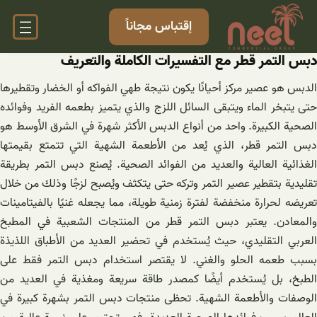
خطى
إقتباس مجاناً
لى
لمحتوى
دبس التمر قطر مع التفسيرات الكاملة والتعريف
الدبس هو عصير مركز أحيانًا يكون نتيجة طهي الفواكه أو الخضار وتقطيرها
حتى يتبخر الماء ويتبقى السائل اللزج والذي يتميز بطعمه الفريد وفوائده
الصحية الكبيرة. واحد من أنواع الدبس الأكثر شهرة في الشرق الأوسط هو
دبس التمر قطر، الذي يُعد من الأطعمة الشهية التي تتمتع بقيمتها
الغذائية العالية والعديد من الفوائد الصحية. يُصنع دبس التمر بطريقة
تقليدية بتقطير عصير التمر وتركه حتى يتكثف ويُصبح لزجًا وذلك من خلال
تعريضه لحرارة منخفضة لفترة زمنية طويلة، مما يجعله غنيًا بالفيتامينات
والمعادن. يعتبر دبس التمر قطر من المنتجات الشعبية في المطبخ
العربي التقليدي، حيث يُستخدم في تحضير العديد من الأطباق اللذيذة
بسبب طعمه الحلو والغني. لا يقتصر استخدام دبس التمر فقط على
الطبخ، بل يُستخدم أيضًا كمصدر طاقة سريعة ومغذية في العديد من
الوصفات والأطعمة الشهية. تحظى منتجات دبس التمر بشهرة كبيرة في