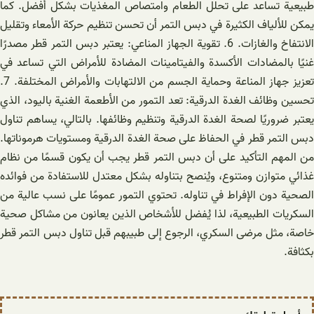
طبيعية تساعد على تحلل الطعام وامتصاص المغذيات بشكل أفضل. كما
يمكن للألياف الكثيرة في دبس التمر أن تحسن تنظيم حركة الأمعاء وتقليل
الانتفاخ والغازات. 6. تقوية الجهاز المناعي: يعتبر دبس التمر قطر مصدرًا
غنيًا بالمضادات الأكسدة والفيتامينات المضادة للأمراض التي تساعد في
تعزيز جهاز المناعة وحماية الجسم من الالتهابات والأمراض المختلفة. 7.
تحسين وظائف الغدة الدرقية: تعد التمور من الأطعمة الغنية باليود، الذي
يعتبر ضروريًا لصحة الغدة الدرقية وتنظيم وظائفها. بالتالي، يساهم تناول
دبس التمر قطر في الحفاظ على صحة الغدة الدرقية ومستويات هرموناتها.
من المهم التأكيد على أن دبس التمر قطر يجب أن يكون قسمًا من نظام
غذائي متوازن ومتنوع، ويُنصح بتناوله بشكل معتدل للاستفادة من فوائده
الصحية دون الإفراط في تناوله. تحتوي التمور عمومًا على نسب عالية من
السكريات الطبيعية، لذا يُفضل للأشخاص الذين يعانون من مشاكل صحية
خاصة، مثل مرضى السكري، الرجوع إلى طبيبهم قبل تناول دبس التمر قطر
بكثافة.