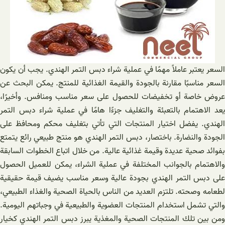
السعر يعتبر عاملاً مهمًا في عملية شراء دبس التمر الهندي. يجب أن يكون
السعر مناسبًا مقارنة بالجودة والقيمة الغذائية للمنتج. يمكن البحث عن
عروض خاصة أو تخفيضات للحصول على سعر مناسب ومنافس. وأخيرًا،
يعد الاهتمام بالتعبئة والتغليف جزءًا هامًا في عملية شراء دبس التمر
الهندي. يفضل اختيار المنتجات التي تأتي بتغليف محكم ومحافظ على
الجودة والنضارة. باختصار، دبس التمر الهندي هو منتج طبيعي رائع يتمتع
بفوائد صحية عديدة وقيمة غذائية عالية. من خلال اتباع الخطوات السابقة
والاهتمام بالجوانب المختلفة في عملية الشراء، يمكن للعميل الحصول
على دبس التمر الهندي بجودة عالية وسعر مناسب يضيف قيمة حقيقية
لطعامه وصحته. تلتزم العديد من الناس بالحياة الصحية والغذاء الطبيعي،
والتي تشمل استخدام المنتجات العضوية والطبيعية في وجباتهم اليومية.
ومن بين تلك المنتجات الصحية والمغذية يبرز دبس التمر الهندي كخيار