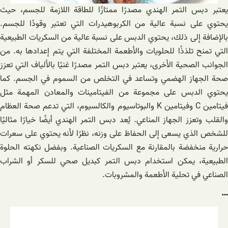
یعتبر دبس التمر الهندي مصدرًا ممتازًا للطاقة اللازمة للجسم، حيث
يحتوي على نسبة عالية من الكربوهيدرات التي تعتبر وقودًا للجسم.
بالإضافة إلى ذلك، يحتوي الدبس على نسبة عالية من السكريات الطبيعية
التي تمنح تلذذًا للحلويات والأطعمة المختلفة التي يتم إعدادها به. من
الجوانب الصحية الأخرى، يعتبر دبس التمر مصدرًا غنيًا بالألياف التي تعزز
صحة الجهاز الهضمي وتساعد في التخلص من السموم في الجسم. كما
يحتوي الدبس على مجموعة من الفيتامينات والمعادن المهمة مثل
فيتامين C وفيتامين K والبوتاسيوم والكالسيوم، التي تدعم صحة العظام
والقلب وتعزز الجهاز المناعي. يُعد دبس التمر الهندي أيضًا خيارًا مثاليًا
للشخص الذي يسعى إلى الحفاظ على وزنه، نظرًا لأنه يحتوي على سعرات
حرارية منخفضة بالمقارنة مع السكريات الصناعية. وبفضل نكهته الحلوة
الطبيعية، يمكن استخدام دبس التمر كبديل صحي للسكر أو الشراب
الصناعي في تحلية الأطعمة والمشروبات.
…