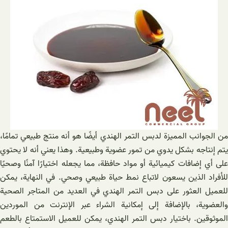
من الجوانب المميزة لدبس التمر الهندي أيضًا هو أنه منتج طبيعي تمامًا،
يتم إنتاجه بشكل يدوي من تمور عضوية وطبيعية. وهذا يعني أنه لا يحتوي
على أي إضافات كيميائية أو مواد حافظة، مما يجعله اختيارًا آمنًا وصحيًا
للأفراد الذين يسعون لاتباع نمط حياة طبيعي وصحي. في النهاية، يمكن
للعميل العثور على دبس التمر الهندي في العديد من المتاجر الصحية
والعضوية، بالإضافة إلى إمكانية الشراء عبر الإنترنت من الموردين
الموثوقين. باختيار دبس التمر الهندي، يمكن للعميل الاستمتاع بالطعم