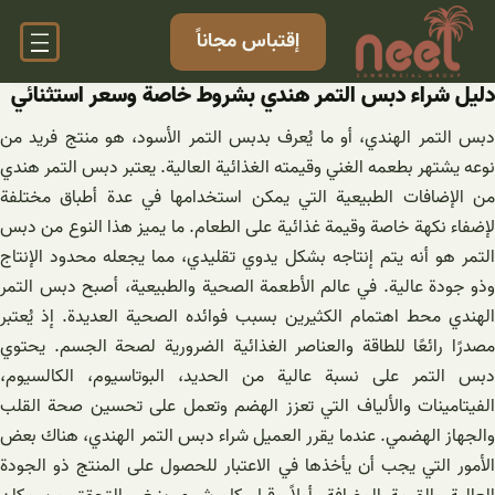
خطى
إقتباس مجاناً
لى
لمحتوى
دليل شراء دبس التمر هندي بشروط خاصة وسعر استثنائي
دبس التمر الهندي، أو ما يُعرف بدبس التمر الأسود، هو منتج فريد من
نوعه يشتهر بطعمه الغني وقيمته الغذائية العالية. يعتبر دبس التمر هندي
من الإضافات الطبيعية التي يمكن استخدامها في عدة أطباق مختلفة
لإضفاء نكهة خاصة وقيمة غذائية على الطعام. ما يميز هذا النوع من دبس
التمر هو أنه يتم إنتاجه بشكل يدوي تقليدي، مما يجعله محدود الإنتاج
وذو جودة عالية. في عالم الأطعمة الصحية والطبيعية، أصبح دبس التمر
الهندي محط اهتمام الكثيرين بسبب فوائده الصحية العديدة. إذ يُعتبر
مصدرًا رائعًا للطاقة والعناصر الغذائية الضرورية لصحة الجسم. يحتوي
دبس التمر على نسبة عالية من الحديد، البوتاسيوم، الكالسيوم،
الفيتامينات والألياف التي تعزز الهضم وتعمل على تحسين صحة القلب
والجهاز الهضمي. عندما يقرر العميل شراء دبس التمر الهندي، هناك بعض
الأمور التي يجب أن يأخذها في الاعتبار للحصول على المنتج ذو الجودة