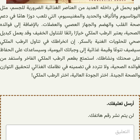
فهو يحمل في داخله العديد من العناصر الغذائية الضرورية للجسم، مثل
البوتاسيوم والألياف والحديد والمغنيسيوم، التي تلعب دورًا هامًا في دعم
صحة القلب والهضم والجهاز العصبي والعضلات. بالإضافة إلى فوائده
الصحية، يعتبر الرطب الملكي خيارًا رائعًا للتناول الخفيف وقد يعمل كبديل
صحي للحلويات الغنية بالسكر. إن انخراطك في تناول الرطب الملكي
سيضيف تنوعًا وقيمة غذائية إلى وجباتك اليومية، وسيساعدك على الحفاظ
على صحتك ونشاطك. استمتع بطعم الرطب الملكي الفاخر واستفد من
فوائده الصحية، ولا تتردد في تضمينه في نظامك الغذائي لتحقيق التوازن
والصحة الجيدة. اختر الجودة العالية، اختر الرطب الملكي!
أرسل تعليقك.
لن يتم نشر رقم هاتفك.