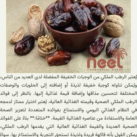
يُعتبر الرطب الملكي من الوجبات الخفيفة المفضلة لدى العديد من الناس،
ويُمكن تناوله كوجبة خفيفة لذيذة أو إضافته إلى الحلويات والوصفات
المختلفة لتحسين مذاقها وإضافة قيمة غذائية إليها. بالنظر إلى فوائد
الرطب الملكي الصحية وقيمته الغذائية العالية، يُعتبر اختيار ممتاز لدمجه
في النظام الغذائي اليومي والاستمتاع بفوائده المتعددة لتعزيز الصحة
العامة والاستفادة من عناصره الغذائية القيمة. **ختامًا:** بناءً على الفوائد
الصحية العديدة والقيمة الغذائية العالية التي يقدمها الرطب الملكي،
يمكن القول بأنه فاكهة فريدة ولذيذة تستحق التجربة والاستمتاع بها. سواءً