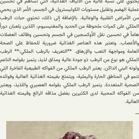
يحتوي على نسبة عالية من الألياف الغذائية، التي تساهم في تحسين
عملية الهضم وتقليل مستويات الكوليسترول في الجسم، الأمر الذي يحمي
من الأمراض القلبية والوعائية. بالإضافة إلى ذلك، تحتوي حبات الرطب
الملكي على كميات ملحوظة من الحديد والمغنيسيوم، اللذين يلعبان دوراً
هاماً في تحسين نقل الأوكسجين في الجسم وتحسين وظائف العضلات
والأعصاب. وتعتبر هذه العناصر الغذائية ضرورية للحفاظ على الصحة
العامة ومواجهة التعب والإرهاق. **التعريف بالرطب الملكي:** الرطب
الملكي هو نوع من الرطب ذو جودة عالية ومذاق لذيذ، يتميز بقوامه الناعم
ولونه البني الداكن. يعتبر الرطب الملكي من الفواكه الطبيعية الفاخرة التي
تنمو في المناطق الحارة والرملية، ويتمتع بقيمته الغذائية العالية وفوائده
الصحية المتعددة. يتميز الرطب الملكي بقوامه العصيري واللذيذ، ويعتبر
من الفواكه المحببة لدى الكثيرين بفضل مذاقه الرائع وقيمته الغذائية
العالية.
..