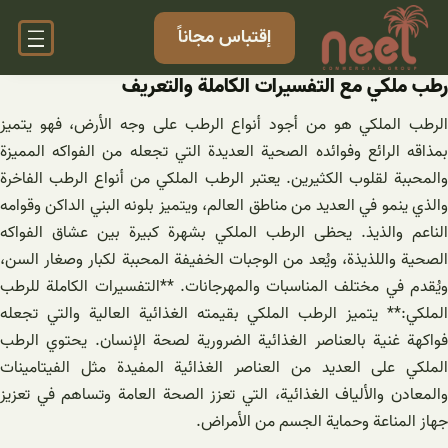
خطى
إقتباس مجاناً
لى
لمحتوى
رطب ملكي مع التفسيرات الكاملة والتعريف
الرطب الملكي هو من أجود أنواع الرطب على وجه الأرض، فهو يتميز
بمذاقه الرائع وفوائده الصحية العديدة التي تجعله من الفواكه المميزة
والمحببة لقلوب الكثيرين. يعتبر الرطب الملكي من أنواع الرطب الفاخرة
والذي ينمو في العديد من مناطق العالم، ويتميز بلونه البني الداكن وقوامه
الناعم والذيذ. يحظى الرطب الملكي بشهرة كبيرة بين عشاق الفواكه
الصحية واللذيذة، ويُعد من الوجبات الخفيفة المحببة لكبار وصغار السن،
ويُقدم في مختلف المناسبات والمهرجانات. **التفسيرات الكاملة للرطب
الملكي:** يتميز الرطب الملكي بقيمته الغذائية العالية والتي تجعله
فواكهة غنية بالعناصر الغذائية الضرورية لصحة الإنسان. يحتوي الرطب
الملكي على العديد من العناصر الغذائية المفيدة مثل الفيتامينات
والمعادن والألياف الغذائية، التي تعزز الصحة العامة وتساهم في تعزيز
جهاز المناعة وحماية الجسم من الأمراض.