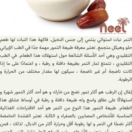
التمر نبات استوائي ينتمي إلى جنس النخيل. فاكهة هذا النبات لها طعم
حلو وهيكل متجمع. تعتبر معرفة طبيعة التمور مهمة جدًا في الطب الإيراني
التقليدي وهي أحد الأسئلة الشائعة حول استهلاك هذا الطعام. في الطب
التقليدي ، تتمتع ثمار التمر بطبيعة دافئة و رطبة ، و اعتمادًا على ما إذا
كانت ناضجة أم غير ناضجة ، سيكون لها مقدار مختلف من الحرارة و
الرطوبة.
يُقال إن الرطب هو أكثر تمور نضج من خارك و هو أحد أكثر التمور شهرة و
استهلاكًا على نطاق واسع وله طبيعة دافئة و رطبة في أوساط عشاق هذا
الطعام. طبيعة التمور هذا النوع من التمر هو أحد الاقتراحات الغذائية
المناسبة للأشخاص المصابين بالصفراء و الكآبة. تعتبر القشدة الحامضة
أكثر نضجًا في التمر و لها رطوبة أقل وحرارة أكثر من الدبال. لذلك ، فمن