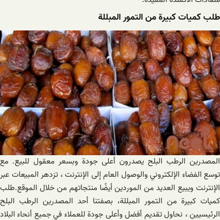
مضادات الأكسدة المفيدة.
طلب كميات كبيرة من التمور المبللة
المصدرين الرطب البلح يصدرون أعلى جودة وبسعر معقول للبيع. مع
توسع الفضاء الإلكتروني والوصول العام إلى الإنترنت ، تزدهر المبيعات عبر
الإنترنت ويبيع العديد من الموردين أيضًا منتجاتهم من خلال الموقع.طلب
كميات كبيرة من التمور المبللة، بصفتنا أحد المصدرين الرطب البلح
الرئيسيين ، نحاول تقديم أفضل وأعلى جودة للعملاء في جميع أنحاء البلاد