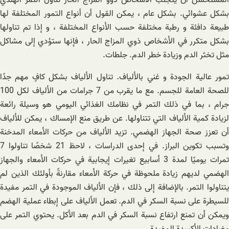
المستحسن أن يتجنب الأشخاص ذوو المزاج الحار تناول التمر الهندي
بشكل عشوائي. بشكل عام ، يمكن القول أن أنواع التمور المختلفة لها
طبيعة دافئة و رطبة مختلفة حسب الأنواع المختلفة ، و إذا تم تناولها
بشكل متكرر في الأشخاص ذوي المزاج الحار ، فإنها ستؤدي إلى مشاكل
مثل تخثر الدم وزيادة خطر الدم. جلطات.
تمور عالية الجودة و غني بالألياف. تناول الألياف بشكل كافٍ مهم جدًا
للصحة العامة للجسم. مع ما يقرب من 7 جرامات من الألياف لكل 100
جرام ، بما في ذلك التمر في نظامك الغذائي اليومي هو وسيلة رائعة
لزيادة كمية الألياف التي تتناولها. عن طريق منع الإمساك ، يمكن للألياف
أن تعزز صحة الجهاز الهضمي. تزيد الألياف من حركات الأمعاء المدخنة
وتسبب تكوين البراز. في إحدى الدراسات ، لاحظ 21 شخصًا تناولوا 7
تمرات يوميًا لمدة 3 أسابيع تغيرات إيجابية في حركات الأمعاء والجهاز
الهضمي لديهم زيادة ملحوظة في حركة الأمعاء مقارنةً بأولئك الذين لم
يتناولوا التمر. بالإضافة إلى ذلك ، فإن الألياف الموجودة في التمر مفيدة
للسيطرة على نسبة السكر في الدم. تعمل الألياف على إبطاء عملية الهضم
ويمكن أن تمنع ارتفاع نسبة السكر في الدم بعد الأكل. يحتوي التمر على