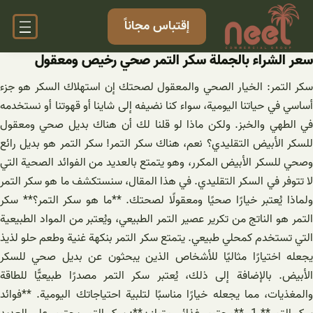
خطى
إقتباس مجاناً
لى
لمحتوى
سعر الشراء بالجملة سكر التمر صحي رخيص ومعقول
سكر التمر: الخيار الصحي والمعقول لصحتك إن استهلاك السكر هو جزء
أساسي في حياتنا اليومية، سواء كنا نضيفه إلى شاينا أو قهوتنا أو نستخدمه
في الطهي والخبز. ولكن ماذا لو قلنا لك أن هناك بديل صحي ومعقول
للسكر الأبيض التقليدي؟ نعم، هناك سكر التمر! سكر التمر هو بديل رائع
وصحي للسكر الأبيض المكرر، وهو يتمتع بالعديد من الفوائد الصحية التي
لا تتوفر في السكر التقليدي. في هذا المقال، سنستكشف ما هو سكر التمر
ولماذا يُعتبر خيارًا صحيًا ومعقولًا لصحتك. **ما هو سكر التمر؟** سكر
التمر هو الناتج من تكرير عصير التمر الطبيعي، ويُعتبر من المواد الطبيعية
التي تستخدم كمحلي طبيعي. يتمتع سكر التمر بنكهة غنية وطعم حلو لذيذ
يجعله اختيارًا مثاليًا للأشخاص الذين يبحثون عن بديل صحي للسكر
الأبيض. بالإضافة إلى ذلك، يُعتبر سكر التمر مصدرًا طبيعيًّا للطاقة
والمغذيات، مما يجعله خيارًا مناسبًا لتلبية احتياجاتك اليومية. **فوائد