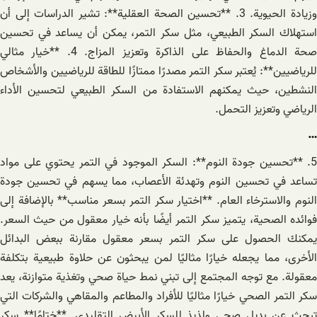
وزيادة الحيوية. 3. **تحسين الصحة العقلية**: تشير الدراسات إلى أن
استهلاك السكر الطبيعي، مثل سكر التمر، يمكن أن يساعد في تحسين
صحة الدماغ والحفاظ على الذاكرة وتعزيز المزاج. 4. **خيار مثالي
للرياضيين**: يُعتبر سكر التمر مصدرًا ممتازًا للطاقة للرياضيين والأشخاص
النشطين، حيث يمكنهم الاستفادة من السكر الطبيعي لتحسين الأداء
الرياضي وتعزيز التحمل.
…
5. **تحسين جودة النوم**: السكر الموجود في التمر يحتوي على مواد
تساعد في تحسين النوم وتهدئة الأعصاب، مما يسهم في تحسين جودة
النوم والاسترخاء العام. **اختيار سكر التمر بسعر مناسب** بالإضافة إلى
فوائده الصحية، يتميز سكر التمر أيضًا بأنه خيار معقول من حيث السعر.
يمكنك الحصول على سكر التمر بسعر معقول مقارنة ببعض البدائل
الأخرى، مما يجعله خيارًا مثاليًا لمن يبحثون عن حلاوة طبيعية بتكلفة
معقولة. مع توجه المجتمع إلى تبني نمط حياة صحي وتغذية متوازنة، يعد
سكر التمر الصحي خيارًا مثاليًا للأفراد والمطاعم والمقاهي والشركات التي
تبحث عن بديل صحي ولذيذ للسكر الأبيض التقليدي. **ختامًا** سكر