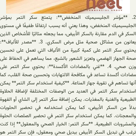
2. **مؤشر الجليسيميك المنخفض**: يتمتع سكر التمر بمؤشر
الجليسيميك المنخفض، وهذا يعني أنه يسبب ارتفاعًا طفيفًا في مستوى
السكر في الدم مقارنة بالسكر الأبيض، مما يجعله مثاليًا للأشخاص الذين
يعانون من مشاكل صحية مثل مرض السكري. 3. **مصدر للألياف**:
يحتوي سكر التمر على كمية كبيرة من الألياف التي تعمل على تحسين
صحة الجهاز الهضمي وتعزيز الشعور بالشبع، مما يساهم في الحفاظ على
وزن صحي. 4. **غني بالمضادات الأكسدة**: يحتوي سكر التمر على
مضادات أكسدة تساعد في مكافحة الالتهابات وتحسين صحة القلب، كما
أنها تساهم في تقوية جهاز المناعة. **كيفية استخدام سكر التمر** يمكن
استخدام سكر التمر في العديد من الوصفات المختلفة لإضافة الحلاوة
الطبيعية والغنية بالمغذيات. يمكن إضافة سكر التمر إلى الشاي أو القهوة
بدلاً من السكر الأبيض، كما يمكن استخدامه في تحضير الحلويات
والمعجنات. كما يمكن استخدام سكر التمر في تحضير الصلصات الحلوة
والمشروبات الطبيعية. **سكر التمر: الخيار الصحي والمعقول** إذا كنت
ترغب في تبديل السكر الأبيض ببديل صحي ومعقول، فإن سكر التمر هو