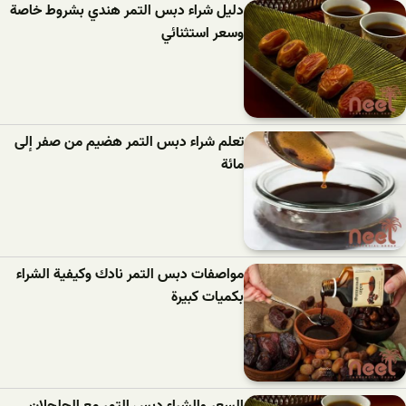
دليل شراء دبس التمر هندي بشروط خاصة
وسعر استثنائي
تعلم شراء دبس التمر هضيم من صفر إلى
مائة
مواصفات دبس التمر نادك وكيفية الشراء
بكميات كبيرة