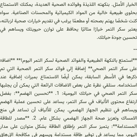
الخيار الأمثل. بنكهته اللذيذة وفوائده الصحية العديدة، يمكنك الاستمتاع
بحلوى طبيعية خالية من المواد الكيميائية والمحسنات الصناعية. سواء
كنت شخصًا يهتم بصحته أو مطعمًا يرغب في تقديم خيارات صحية لزبائنه،
يعتبر سكر التمر خيارًا مثاليًا يحافظ على توازن حيويتك ويساهم في
تحسين جودة حياتك.
..
**استمتع بالنكهة الطبيعية والفوائد الصحية لسكر التمر اليوم!** **اضافۃ
على سكر التمر الصحي** إضافة إلى فوائد سكر التمر الصحية التي تم
ذكرها في الأسطر السابقة، يمكن أيضًا الاستمتاع بميزات إضافية عند
استخدامه. سنلقي نظرة على بعض الاضافات الرائعة التي يمكن أن يجلبها
سكر التمر الصحي في حياتك اليومية: 1. **تحسين الهضم**: بفضل
ارتفاع محتوى الألياف في سكر التمر، يساعد على تحسين عملية الهضم
ويساهم في تنظيم الجهاز الهضمي. يمكن للألياف أن تساعد في منع
الامساك وتعزيز صحة الجهاز الهضمي بشكل عام. 2. **مصدر للطاقة
المستدامة**: يتميز سكر التمر بإطلاق الطاقة بشكل متوازن على مدار
اليوم، مما يساعد في توفير طاقة مستدامة ويسهم في مكافحة الإرهاق