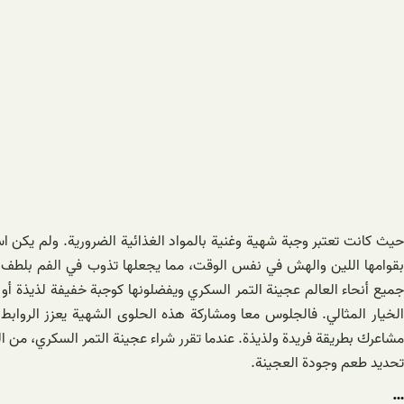
حيث كانت تعتبر وجبة شهية وغنية بالمواد الغذائية الضرورية. ولم يكن 
بقوامها اللين والهش في نفس الوقت، مما يجعلها تذوب في الفم بلطف ودون
جميع أنحاء العالم عجينة التمر السكري ويفضلونها كوجبة خفيفة لذيذة أو ك
الخيار المثالي. فالجلوس معا ومشاركة هذه الحلوى الشهية يعزز الروابط
مشاعرك بطريقة فريدة ولذيذة. عندما تقرر شراء عجينة التمر السكري، من ال
تحديد طعم وجودة العجينة.
…