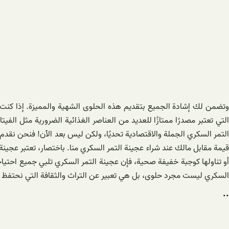
وتضمن لك إشادة الجميع بتقديم هذه الحلوى الشهية والمميزة. إذا كنت ت
التي تعتبر مصدرًا ممتازًا للعديد من العناصر الغذائية الضرورية مثل ا
التمر السكري الجملة والاقتصادية تحديًا، ولكن ليس بعد الآن! فنحن نق
قيمة مقابل مالك عند شراء عجينة التمر السكري منا. باختصار، تعتبر عجين
أو تناولها كوجبة خفيفة صحية، فإن عجينة التمر السكري تلبي جميع احتياج
السكري ليست مجرد حلوى، بل هي تعبير عن التراث والثقافة التي نحتفظ بها
..