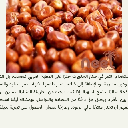
استخدام التمر في صنع الحلويات حكرًا على المطبخ العربي فحسب، بل انت
 مقاومة. وبالإضافة إلى ذلك، يتميز طعمها بنكهة التمر الحلوة والغنية،
حلا مثاليًا لتشبع الشهية. إذا كنت تبحث عن الطريقة المثالية لتمتين الر
 بين الأفراد ويخلق جوًا دافئًا من السعادة والتواصل. ويمكنك أيضًا ا
مهم أن تختار منتجًا عالي الجودة وطازجًا لضمان الحصول على تجربة لذيذة 