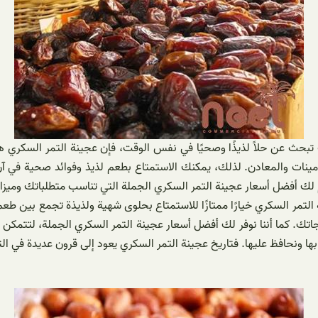
بحث عن حلاً لذيذًا وصحيًا في نفس الوقت، فإن عجينة التمر السكري هي 
لفيتامينات والمعادن. لذلك، يمكنك الاستمتاع بطعم لذيذ وفوائد صحية في
دم لك أفضل أسعار عجينة التمر السكري الجملة التي تناسب متطلباتك ومي
ة التمر السكري خيارًا ممتازًا للاستمتاع بحلوى شهية ولذيذة تجمع بين ط
اتك. كما أننا نوفر لك أفضل أسعار عجينة التمر السكري الجملة، لتتمكن م
 ونحافظ عليها. فتاريخ عجينة التمر السكري يعود إلى قرون عديدة في التا