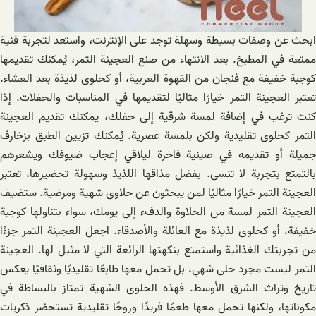
ابحث عن وصفات بسيطة وسهلة توجد على الإنترنت، واستعد لتجربة فنية
ممتعة في المطبخ. بعد الانتهاء من صنع العجينة التمر، يُمكنك تقديمها
كوجبة خفيفة مع فنجان من القهوة العربية، أو كحلوى لذيذة بعد العشاء.
تعتبر العجينة التمر خيارًا مثاليًا لتقديمها في المناسبات والحفلات. إذا
كنت ترغب في إضافة لمسة شرقية إلى حفلك، يمكنك تقديم العجينة
التمر كحلوى تقليدية ولكن بلمسة عصرية. يُمكنك تزيين الطبق بزخارف
جميلة أو تقديمه في صينية فاخرة ليلاقي إعجاب ضيوفك ويشعرهم
بالتمتع بتجربة لا تنسى. بفضل مذاقها اللذيذ وسهولة تحضيرها، تعتبر
العجينة التمر خيارًا مثاليًا لمن يبحثون عن حلاوى شهية ومرضية. ستضيف
العجينة التمر لمسة من الحلاوة والدفء إلى يومك، سواء بتناولها كوجبة
خفيفة، أو كحلوى لذيذة مع العائلة والأصدقاء. اجعل العجينة التمر جزءًا
من تجربتك الغذائية واستمتع بنكهتها الرائعة التي لا مثيل لها. العجينة
التمر ليست مجرد حلى شهي، بل تحمل معها طابعًا تقليديًا وثقافيًا يعكس
تاريخ وتراث الشرق الأوسط. فهذه الحلوى الشهية تمتاز بالبساطة في
مكوناتها، ولكنها تحمل معها طعمًا فريدًا وروحًا تقليدية تستحضر ذكريات