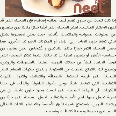
إذا كنت تبحث عن حلاوى تقدم قيمة غذائية إضافية، فإن العجينة التمر قد
تكون الاختيار المناسب. تعتبر العجينة التمر أيضًا خيارًا مثاليًا لمن يبتعدون
عن المكونات الحيوانية والمنتجات الألبانية، حيث يمكن تحضيرها بشكل
نباتي تمامًا بدون الحاجة إلى الزبدة أو المكونات الحيوانية الأخرى. هذا
يجعل العجينة التمر خيارًا ملائمًا للنباتيين والأشخاص الذين يعانون من
حساسية الألبان أو يتبعون نظامًا غذائيًا نباتيًا. عندما تبتكر العجينة التمر
فرصةً للابتعاد قليلاً عن حياتك اليومية المليئة بالضغوطات والروتين،
وتسمح لك بالتمتع بلحظات من الاسترخاء والتمتع بنكهات الطعام. تعتبر
العجينة التمر فرصة للاحتفاء بالصداقة والتقاليد، ولتذوق النكهات
التقليدية التي تمنحنا شيئًا يوحي بأجواء الطفولة والدفء في حنايا
الذكريات. في النهاية، العجينة التمر ليست مجرد حلوى عادية، بل هي
تجربة تحمل معها طعم الأصالة والتقاليد. اجعل العجينة التمر جزءًا من
روتينك اليومي، واستمتع بنعمة تذوق الأطعمة والاحتفاء بالتراث الغذائي
القيم الذي يجمعنا ويوحدنا كثقافات وشعوب.