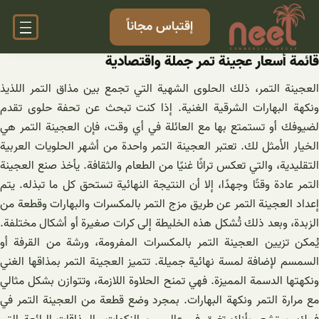
خطى
إقتباس مجاناً
لى
لمحتوى
قائمة أسعار عجینة تمر جملة واقتصادية
العجينة التمر، ذلك الحلوى الشهية التي تجمع بين مذاق التمر اللذيذ
ونكهة البهارات الشرقية الغنية. إذا كنت تبحث عن تحفة حلوى تقدم
لضيوفك أو تستمتع بها مع العائلة في أي وقت، فإن العجينة التمر هي
الخيار الأمثل لك. تعتبر العجينة التمر واحدة من أشهر الحلويات العربية
التقليدية، والتي تعكس تراثًا غنيًا من الطعام والثقافة. يأخذ صنع العجينة
التمر عادة وقتًا وجهدًا، إلا أن النتيجة النهائية تستحق كل ما تبذله. يتم
إعداد العجينة التمر عن طريق مزج التمر بالمكسرات والبهارات وقطعة من
الزبدة، وبعد ذلك تُشكل هذه الخليطة إلى كرات صغيرة أو أشكال مختلفة.
يُمكن تزيين العجينة التمر بالمكسرات المفرومة، ورشة من القرفة أو
السمسم لإضافة لمسة نهائية جميلة. تتميز العجينة التمر بمذاقها الغني
ونكهتها الدسمة المميزة. فهي تمنح الحلاوة اللازمة، وتتوازن بشكل مثالي
مع مرارة التمر ونكهة البهارات. بمجرد وضع قطعة من العجينة التمر في