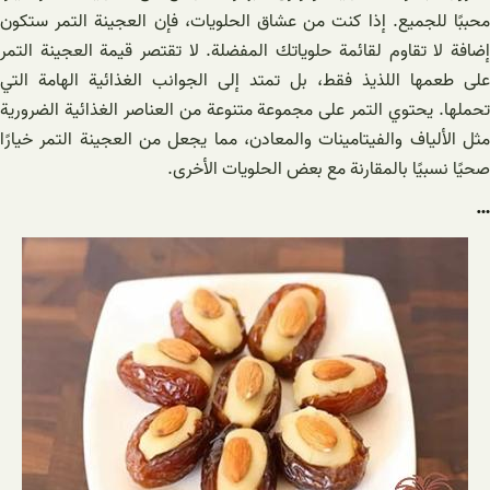
محببًا للجميع. إذا كنت من عشاق الحلويات، فإن العجينة التمر ستكون
إضافة لا تقاوم لقائمة حلوياتك المفضلة. لا تقتصر قيمة العجينة التمر
على طعمها اللذيذ فقط، بل تمتد إلى الجوانب الغذائية الهامة التي
تحملها. يحتوي التمر على مجموعة متنوعة من العناصر الغذائية الضرورية
مثل الألياف والفيتامينات والمعادن، مما يجعل من العجينة التمر خيارًا
صحيًا نسبيًا بالمقارنة مع بعض الحلويات الأخرى.
…