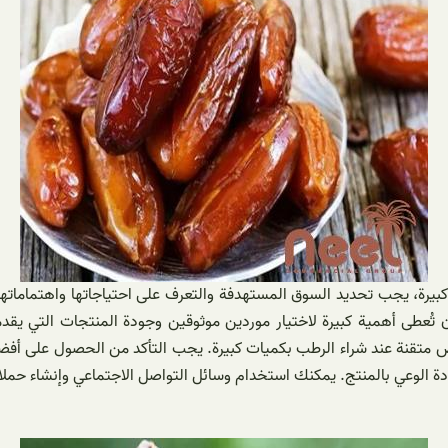
بيرة، يجب تحديد السوق المستهدفة والتعرف على احتياجاتها واهتماماتها
موثوقين:** يجب أن تُعطى أهمية كبيرة لاختيار موردين موثوقين وجودة المنتجات
منتج. يمكنك استخدام وسائل التواصل الاجتماعي وإنشاء حملات إعلانية للترويج للرطب ال