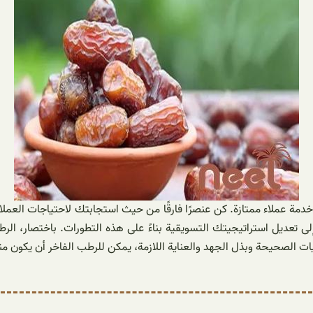
ى تعديل استراتيجيتك التسويقية بناءً على هذه التطورات. باختصار، ال
ت الصحيحة وبذل الجهد والعناية اللازمة، يمكن للرطب الفاخر أن يكون منتجً