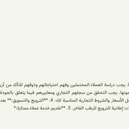
. يجب دراسة العملاء المحتملين وفهم احتياجاتهم وذوقهم للتأكد من أن
 التي يقدمونها. يجب التحقق من سجلهم التجاري ومعاييرهم فيما يتعلق بالجودة
والسلامة. 3. **التفاوض الجيد:** من المهم أن تكون مهاراتك في التفاوض متقنة عند شراء الرطب بكميات كبيرة. يجب التأكد من الحصول على أفضل الأسعار والشروط التجارية المناسبة لك. 4. **الترويج والتسويق:** بعد
فاخر. 5. **تقديم خدمة عملاء ممتازة:*