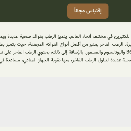
إقتباس مجاناً
 للكثيرين في مختلف أنحاء العالم. يتميز الرطب بفوائد صحية عديدة و
. الرطب الفاخر يعتبر من أفضل أنواع الفواكه المجففة، حيث يتميز بطعم
مصدرًا غنيًا بالفيتامينات والمعادن الضرورية لصحة الجسم، مثل فيتامين B6 والبوتاسيوم والفسفور. بالإضاف
صحية عديدة لتناول الرطب الفاخر، منها تقوية الجهاز المناعي، مساعدة