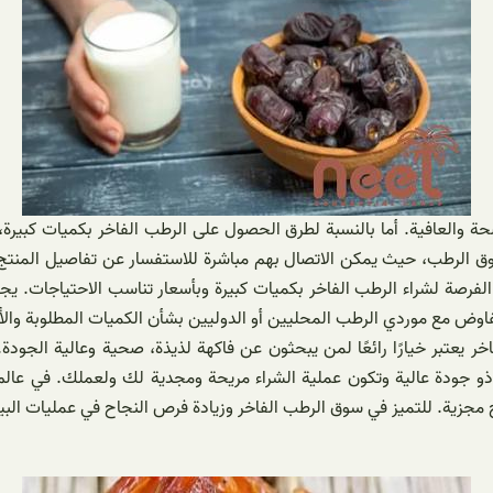
الصحة والعافية. أما بالنسبة لطرق الحصول على الرطب الفاخر بكميات كب
لرطب، حيث يمكن الاتصال بهم مباشرة للاستفسار عن تفاصيل المنتج والت
ة الفرصة لشراء الرطب الفاخر بكميات كبيرة وبأسعار تناسب الاحتياجات. 
لتفاوض مع موردي الرطب المحليين أو الدوليين بشأن الكميات المطلوبة والأ
 يعتبر خيارًا رائعًا لمن يبحثون عن فاكهة لذيذة، صحية وعالية الجود
 جودة عالية وتكون عملية الشراء مريحة ومجدية لك ولعملك. في عالم ال
اح مجزية. للتميز في سوق الرطب الفاخر وزيادة فرص النجاح في عمليات البي