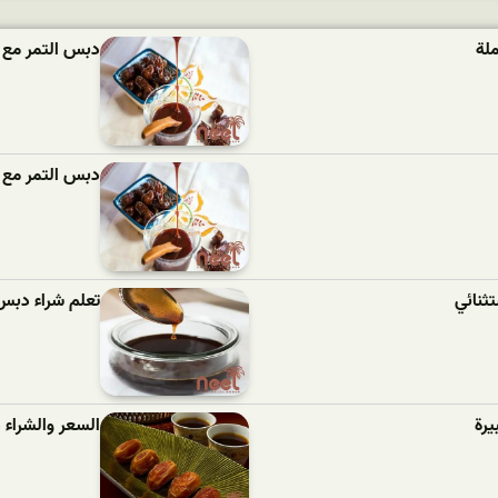
لة
دبس التمر مع 
دبس التمر مع ا
ثنائي
تعلم شراء دبس
يرة
السعر والشراء 