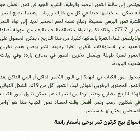
وينتمي إلى عائلة التمور الرطبة والرطبة. الشيء الجيد في تمور الضأن هو
أنه يمكن استخدامها جيدا في كل من خارك وروتاب وعندما تنضج التمر.
قشرة تمور البرهي سميكة وتبلغ نسبة لحم الحمير لدينا إلى نواة التمر
حوالي 77.7٪ ، وتكاد تكون النواة ملتصقة باللحم بالرغم من سهولة فصلها
ولا يلتصق غطاء الثمرة بالفاكهة كثيرا. من هذا التاريخ ، يمكن الحصول على
العديد من الاستهلاكات الأخرى. نظرا لرطوبة التمر يوصى بعدم تخزين
التمور لفترة طويلة ويفضل تخزين التمور في مخازن باردة وفي بيئات
شديدة البرودة.
يتحول تمور الكباب في النهاية إلى اللون الأحمر الداكن أو البني الداكن بعد
النمو. المحتوى الرطوبي النهائي لهذه التمور أقل من 19٪. الشكل النهائي
لهذا التاريخ بيضاوي ويعتبر نوعا من التمر الناعم. يمكن تناول تمور الكباب
في شكلين: رطب وتمر. أفضل وقت لحصاد تمور الكباب هذا هو أواخر
أغسطس وحتى نهاية سبتمبر.
أسواق بيع كرتون تمر برحي بأسعار رائعة