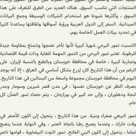
المنتجات التي تناسب السوق. هناك العديد من الطرق للتعرف على هذا
السوق ، وأكثرها شيوعا هو استخدام الشركات الوسيطة وجمع البيانات
الميدانية. السفر إلى الدول العربية ورؤية أسواقها وثقافتها يساعدنا كثيرا
في تحديد بيئات العمل الخاصة بهم.
اكتسبت تمور البرحي شهرة كبيرة لأنها تأخر نضجها وتتمتع بمقاومة جيدة
للرطوبة. تعتبر تمور البرحي من التمور المهمة للغاية وذات قيمة اقتصادية
وتجارية كبيرة ، خاصة في محافظة خوزستان وبالطبع بالنسبة لإيران. على
الرغم من أن هذا التاريخ كان يُزرع بشكل أساسي في العراق ، إلا أنه يوجد
اليوم في محافظة خوزستان مجموعة واسعة من البساتين في هذا التاريخ.
بصرف النظر عن خوزستان نفسها ، في مدن قصر شيرين وسومار وبندر
لنجة ودهلوران ، وإلى حد كبير في بورازجان ، يتم حصاد تمور الضأن كل
عام.
تمور البرهي صفراء وبنية. من هذا التاريخ ، يتحول إلى اللون الأصفر في
وقت خارك ، وعندما يصبح رطبا باتجاه العنبر ، وفي النهاية عندما ينضج
تماما ، يتحول إلى اللون البني الفاتح. تمور التوت البيضاوية ، قوامها ناعم